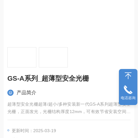
GS-A系列_超薄型安全光栅
产品简介
电话咨询
超薄型安全光栅超薄/超小/多种安装新一代GS-A系列超薄型安全
光栅，正面发光，光栅结构厚度12mm，可有效节省安装空间。
此系列产品对光容易，抗光、电磁干扰能力强，低功耗设计，响
应时间短，可灵活应用于工业现场各种使用环境。（全新超薄厚
更新时间：2025-03-19
度只有10m m,后续推出上市）