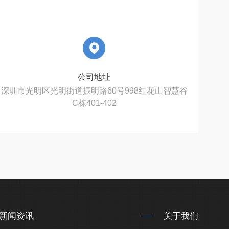
公司地址
深圳市光明区光明街道振明路60号998红花山智慧谷
C栋401-402
新闻资讯
关于我们